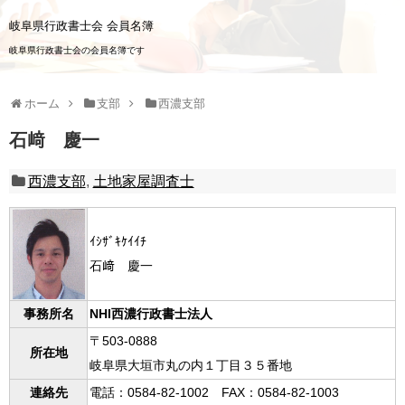
岐阜県行政書士会 会員名簿
岐阜県行政書士会の会員名簿です
ホーム
支部
西濃支部
石﨑 慶一
西濃支部
,
土地家屋調査士
ｲｼｻﾞｷｹｲｲﾁ
石﨑 慶一
事務所名
NHI西濃行政書士法人
〒503-0888
所在地
岐阜県大垣市丸の内１丁目３５番地
連絡先
電話：0584-82-1002 FAX：0584-82-1003