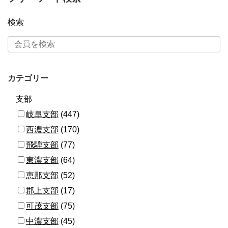
検索
カテゴリー
支部
岐阜支部
(447)
西濃支部
(170)
飛騨支部
(77)
東濃支部
(64)
恵那支部
(52)
郡上支部
(17)
可茂支部
(75)
中濃支部
(45)