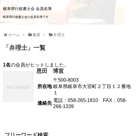
岐阜県行政書士会 会員名簿
岐阜県行政書士会の会員名簿です
ホーム
兼業
弁理士
「
弁理士
」
一覧
1名
の会員がヒットしました。
恩田 博宣
〒500-8003
所在地
岐阜県岐阜市大宮町２丁目１２番地
１
電話：058-265-1810 FAX：058-
連絡先
266-1339
フリーワード検索