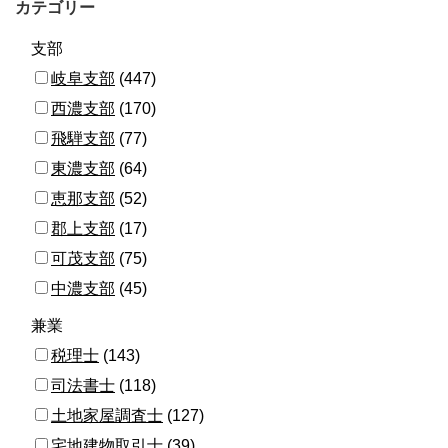
カテゴリー
支部
岐阜支部
(447)
西濃支部
(170)
飛騨支部
(77)
東濃支部
(64)
恵那支部
(52)
郡上支部
(17)
可茂支部
(75)
中濃支部
(45)
兼業
税理士
(143)
司法書士
(118)
土地家屋調査士
(127)
宅地建物取引士
(39)