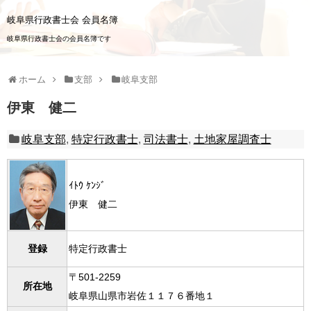
岐阜県行政書士会 会員名簿
岐阜県行政書士会の会員名簿です
ホーム
支部
岐阜支部
伊東 健二
岐阜支部
,
特定行政書士
,
司法書士
,
土地家屋調査士
ｲﾄｳ ｹﾝｼﾞ
伊東 健二
特定行政書士
登録
〒501-2259
所在地
岐阜県山県市岩佐１１７６番地１