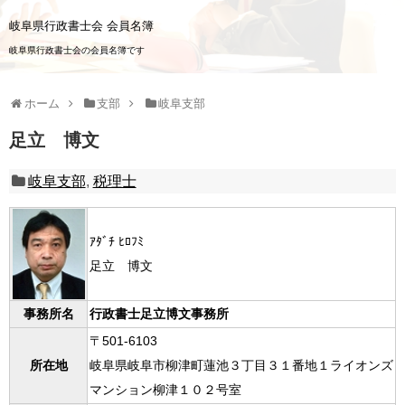
岐阜県行政書士会 会員名簿
岐阜県行政書士会の会員名簿です
ホーム
支部
岐阜支部
足立 博文
岐阜支部
,
税理士
ｱﾀﾞﾁ ﾋﾛﾌﾐ
足立 博文
事務所名
行政書士足立博文事務所
〒501-6103
所在地
岐阜県岐阜市柳津町蓮池３丁目３１番地１ライオンズ
マンション柳津１０２号室